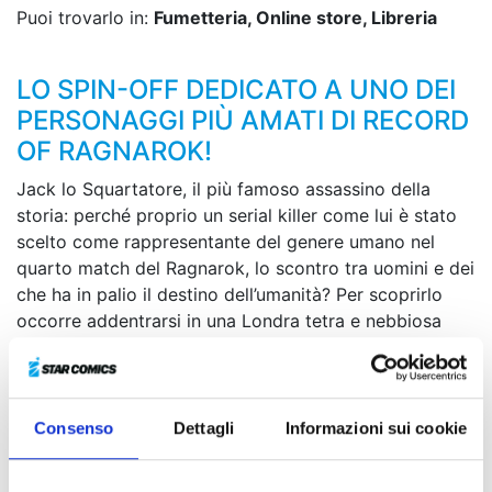
Puoi trovarlo in:
Fumetteria, Online store, Libreria
LO SPIN-OFF DEDICATO A UNO DEI
PERSONAGGI PIÙ AMATI DI RECORD
OF RAGNAROK!
Jack lo Squartatore, il più famoso assassino della
storia: perché proprio un serial killer come lui è stato
scelto come rappresentante del genere umano nel
quarto match del Ragnarok, lo scontro tra uomini e dei
che ha in palio il destino dell’umanità? Per scoprirlo
occorre addentrarsi in una Londra tetra e nebbiosa
scossa da avvenimenti tinti di “terrore”...
Dopo il successo della serie
Record of Ragnarok
,
arriva lo spin-off dedicato a Jack lo Squartatore, uno
dei personaggi più amati del “battle shonen” di
Consenso
Dettagli
Informazioni sui cookie
Azychika, Shinya Umemura,Takumi Fukui, Keita Iizuka!
Siete pronti a conoscere gli oscuri segreti