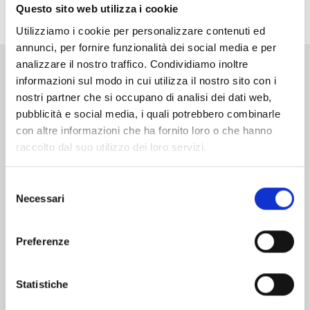
dell’assassino più famoso della storia?
Questo sito web utilizza i cookie
Utilizziamo i cookie per personalizzare contenuti ed
annunci, per fornire funzionalità dei social media e per
analizzare il nostro traffico. Condividiamo inoltre
informazioni sul modo in cui utilizza il nostro sito con i
Altri volumi della serie
nostri partner che si occupano di analisi dei dati web,
pubblicità e social media, i quali potrebbero combinarle
con altre informazioni che ha fornito loro o che hanno
raccolto dal suo utilizzo dei loro servizi.
Selezione
Necessari
del
consenso
Preferenze
Statistiche