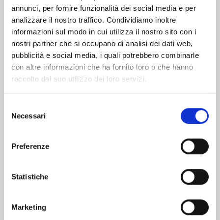
Altri volumi della serie
annunci, per fornire funzionalità dei social media e per
analizzare il nostro traffico. Condividiamo inoltre
informazioni sul modo in cui utilizza il nostro sito con i
nostri partner che si occupano di analisi dei dati web,
pubblicità e social media, i quali potrebbero combinarle
con altre informazioni che ha fornito loro o che hanno
raccolto dal suo utilizzo dei loro servizi.
Selezione
Necessari
del
consenso
Preferenze
Statistiche
I’M IN LOVE WITH THE VILLAINESS n. 8
Marketing
26/08/2025