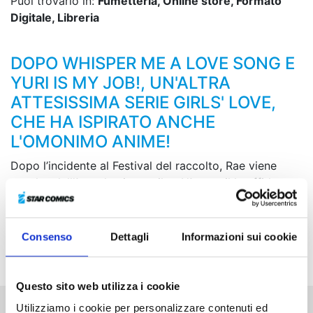
Puoi trovarlo in:
Fumetteria, Online store, Formato
Digitale, Libreria
DOPO WHISPER ME A LOVE SONG E
YURI IS MY JOB!, UN'ALTRA
ATTESISSIMA SERIE GIRLS' LOVE,
CHE HA ISPIRATO ANCHE
L'OMONIMO ANIME!
Dopo l’incidente al Festival del raccolto, Rae viene
espulsa dall’Accademia, ma il re L’Ausseuil le affida
l’incarico speciale di “smascherare le malefatte dei
nobili più in vista”. Rae inizia così a indagare con l’aiuto
di Claire e Lilly, ma le persone indicate dal sovrano si
Consenso
Dettagli
Informazioni sui cookie
rivelano essere nomi del tutto inaspettati…
Questo sito web utilizza i cookie
Utilizziamo i cookie per personalizzare contenuti ed