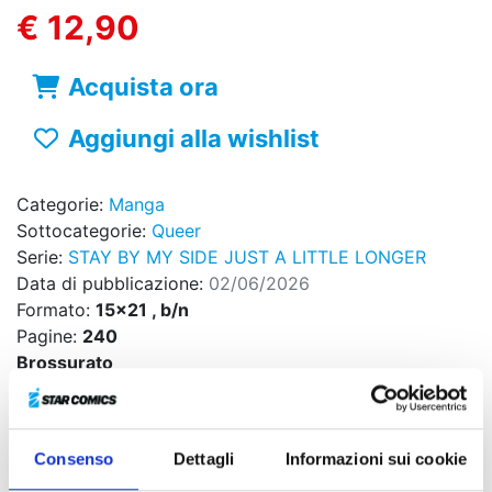
€ 12,90
Acquista ora
Aggiungi alla wishlist
Categorie:
Manga
Sottocategorie:
Queer
Serie:
STAY BY MY SIDE JUST A LITTLE LONGER
Data di pubblicazione:
02/06/2026
Formato:
15x21 , b/n
Pagine:
240
Brossurato
Sovraccoperta
Codice ISBN:
9788822662255
Puoi trovarlo in:
Fumetteria, Online store, Libreria
Consenso
Dettagli
Informazioni sui cookie