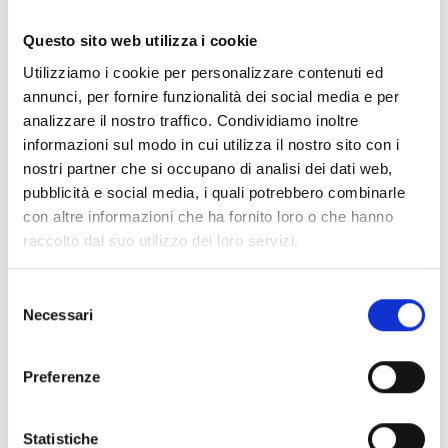
UN'EMOZIONANTE STORIA QUEER
Questo sito web utilizza i cookie
CHE AFFRONTA CON ESTREMA
DELICATEZZA IL TEMA DELLA
Utilizziamo i cookie per personalizzare contenuti ed
annunci, per fornire funzionalità dei social media e per
DISABILITÀ.
analizzare il nostro traffico. Condividiamo inoltre
Il romanziere Haruto e l’impiegato Akira stanno
informazioni sul modo in cui utilizza il nostro sito con i
insieme dai tempi dell’università e convivono. Da
nostri partner che si occupano di analisi dei dati web,
quando è stato vittima di un incidente diversi anni
pubblicità e social media, i quali potrebbero combinarle
prima, Haruto è su una sedia a rotelle e nella vita
con altre informazioni che ha fornito loro o che hanno
quotidiana con la persona che adora ha le sue piccole
raccolto dal suo utilizzo dei loro servizi.
gioie. Tuttavia, proprio perché ama Akira più di
chiunque altro, Haruto custodisce un segreto...
Selezione
Necessari
del
Arriva una toccante storia d’amore che affronta con
consenso
estrema delicatezza il tema della disabilità!
Preferenze
Se ti è piaciuto prova anche:
Statistiche