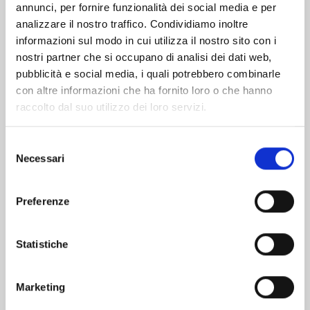
Altri volumi della serie
annunci, per fornire funzionalità dei social media e per
analizzare il nostro traffico. Condividiamo inoltre
informazioni sul modo in cui utilizza il nostro sito con i
nostri partner che si occupano di analisi dei dati web,
pubblicità e social media, i quali potrebbero combinarle
con altre informazioni che ha fornito loro o che hanno
raccolto dal suo utilizzo dei loro servizi.
Selezione
Necessari
del
consenso
Preferenze
THERAPY GAME RESTART n. 5
Statistiche
Marketing
17/06/2025