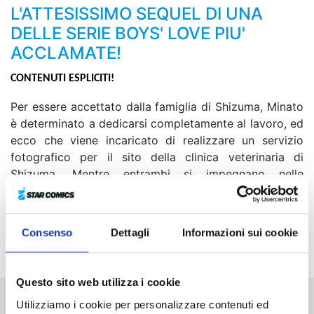
L'ATTESISSIMO SEQUEL DI UNA
DELLE SERIE BOYS' LOVE PIU'
ACCLAMATE!
CONTENUTI ESPLICITI!
Per essere accettato dalla famiglia di Shizuma, Minato
è determinato a dedicarsi completamente al lavoro, ed
ecco che viene incaricato di realizzare un servizio
fotografico per il sito della clinica veterinaria di
Shizuma. Mentre entrambi si impegnano nelle
rispettive professioni, sentendosi vicini e osservandosi
vicendevolmente all’opera, i due ragazzi si innamorano
di nuovo l’uno dell’altro. Traboccante d’amore, Shizuma
Consenso
Dettagli
Informazioni sui cookie
trascina via Minato in un momento di pausa e…
Questo sito web utilizza i cookie
Utilizziamo i cookie per personalizzare contenuti ed