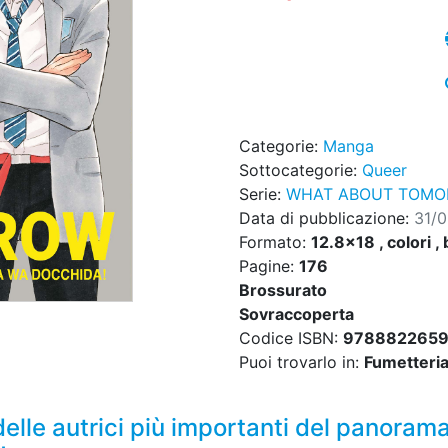
Categorie:
Manga
Sottocategorie:
Queer
Serie:
WHAT ABOUT TOMOR
Data di pubblicazione:
31/
Formato:
12.8x18 , colori , 
Pagine:
176
Brossurato
Sovraccoperta
Codice ISBN:
978882265
Puoi trovarlo in:
Fumetteria,
na delle autrici più importanti del panor