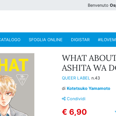
Benvenuto
Os
CATALOGO
SFOGLIA ONLINE
DIGISTAR
#ILOVE
WHAT ABOU
ASHITA WA DO
QUEER LABEL
n.43
di
Kotetsuko Yamamoto
Condividi
€ 6,90