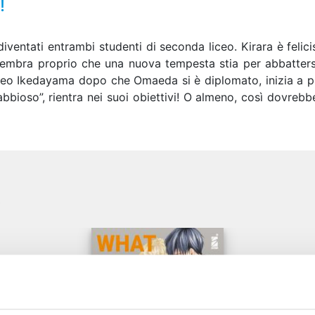
!
iventati entrambi studenti di seconda liceo. Kirara è felic
sembra proprio che una nuova tempesta stia per abbatters
ceo Ikedayama dopo che Omaeda si è diplomato, inizia a pre
bioso”, rientra nei suoi obiettivi! O almeno, così dovrebb
e