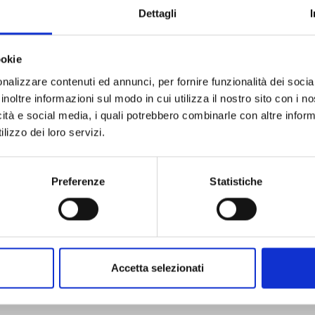
Dettagli
ookie
nalizzare contenuti ed annunci, per fornire funzionalità dei socia
inoltre informazioni sul modo in cui utilizza il nostro sito con i 
icità e social media, i quali potrebbero combinarle con altre inform
WHAT ABOUT TOMORROW - ASHITA WA DOCCHIDA! n. 10
lizzo dei loro servizi.
02/09/2025
Preferenze
Statistiche
€ 6,90
Accetta selezionati
Mostra tutto