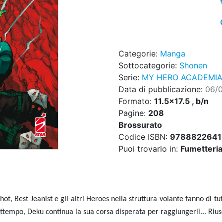
Categorie:
Manga
Sottocategorie:
Shonen
Serie:
MY HERO ACADEMI
Data di pubblicazione:
06/
Formato:
11.5x17.5 , b/n
Pagine:
208
Brossurato
Codice ISBN:
9788822641
Puoi trovarlo in:
Fumetteria,
t, Best Jeanist e gli altri Heroes nella struttura volante fanno di t
attempo, Deku continua la sua corsa disperata per raggiungerli... Riu