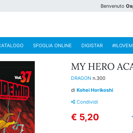
Benvenuto
Os
CATALOGO
SFOGLIA ONLINE
DIGISTAR
#ILOVE
MY HERO ACA
DRAGON
n.300
di
Kohei Horikoshi
Condividi
€ 5,20