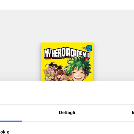
e
Dettagli
MY HERO ACADEMIA n. 42
ookie