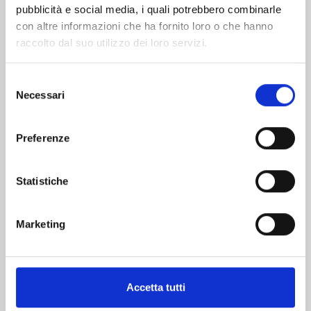
pubblicità e social media, i quali potrebbero combinarle
con altre informazioni che ha fornito loro o che hanno
raccolto dal suo utilizzo dei loro servizi.
Selezione
Necessari
del
consenso
MY HERO ACADEMIA n. 42
Preferenze
01/07/2025
Statistiche
€ 5,20
Marketing
Mostra tutto
Accetta tutti