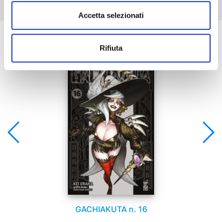
Accetta selezionati
Se ti è piaciuto prova anche:
Rifiuta
GACHIAKUTA n. 16