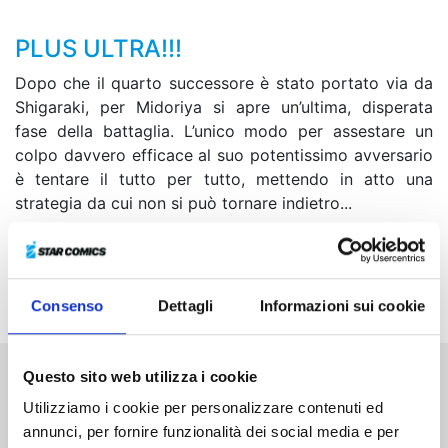
PLUS ULTRA!!!
Dopo che il quarto successore è stato portato via da
Shigaraki, per Midoriya si apre un’ultima, disperata
fase della battaglia. L’unico modo per assestare un
colpo davvero efficace al suo potentissimo avversario
è tentare il tutto per tutto, mettendo in atto una
strategia da cui non si può tornare indietro...
Il quarantunesimo volume della saga uscirà anche in
una speciale Variant Cover Edition assolutamente da
non perdere!
Consenso
Dettagli
Informazioni sui cookie
Questo sito web utilizza i cookie
Altri volumi della serie
Utilizziamo i cookie per personalizzare contenuti ed
annunci, per fornire funzionalità dei social media e per