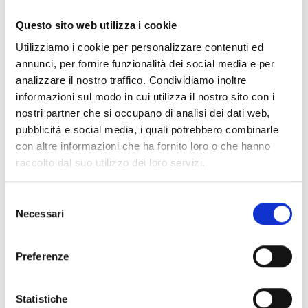
CONTENUTI ESPLICITI!
-
HOT LEVEL
🔥🔥🔥
3/5
Questo sito web utilizza i cookie
Yoshino è gay, ha quasi trent’anni e non ha mai avuto
Utilizziamo i cookie per personalizzare contenuti ed
una relazione. Un giorno, quando ormai sta per
annunci, per fornire funzionalità dei social media e per
abbandonare ogni speranza di trovare l’amore, decide
analizzare il nostro traffico. Condividiamo inoltre
di farsi coraggio e varca la soglia di un gay bar dove
informazioni sul modo in cui utilizza il nostro sito con i
conosce Ro, un ragazzo dai capelli color argento.
nostri partner che si occupano di analisi dei dati web,
Attratto dall’aura di mistero che lo ammanta,
pubblicità e social media, i quali potrebbero combinarle
lasciandosi trascinare dall’impeto del momento,
con altre informazioni che ha fornito loro o che hanno
Yoshino finisce per andarci a letto…
raccolto dal suo utilizzo dei loro servizi.
Arriva un'impacciata e dolce storia d'amore tra un
affascinante studente universitario, apparentemente
Selezione
Necessari
immune ai problemi di cuore, e un timido impiegato
del
che non sa (ancora) cosa significhi innamorarsi.
consenso
Preferenze
Se ti è piaciuto prova anche:
Statistiche