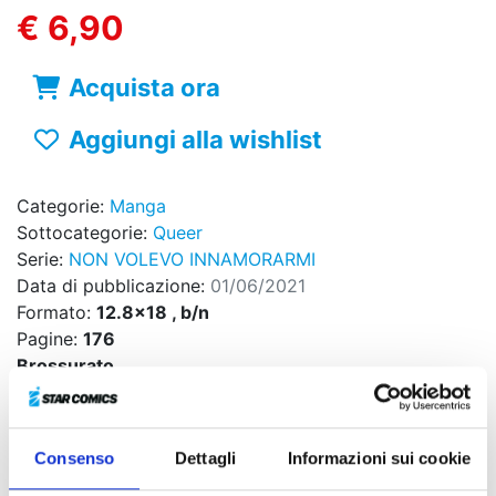
€ 6,90
Acquista ora
Aggiungi alla wishlist
Categorie:
Manga
Sottocategorie:
Queer
Serie:
NON VOLEVO INNAMORARMI
Data di pubblicazione:
01/06/2021
Formato:
12.8x18 , b/n
Pagine:
176
Brossurato
Sovraccoperta
Codice ISBN:
9788822623317
Puoi trovarlo in:
Fumetteria, Online store, Libreria
Consenso
Dettagli
Informazioni sui cookie