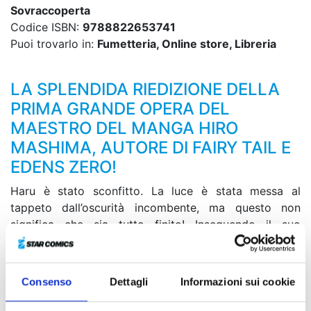
Sovraccoperta
Codice ISBN:
9788822653741
Puoi trovarlo in:
Fumetteria, Online store, Libreria
LA SPLENDIDA RIEDIZIONE DELLA
PRIMA GRANDE OPERA DEL
MAESTRO DEL MANGA HIRO
MASHIMA, AUTORE DI FAIRY TAIL E
EDENS ZERO!
Haru è stato sconfitto. La luce è stata messa al
tappeto dall’oscurità incombente, ma questo non
significa che sia tutto finito! Inseguendo il suo
desiderio di ritrovare la Silver Ray, l’arma più potente
dell’Arte dell’Argento, Musica si intrufola da solo
all’interno della River Saly. Lì incontra Reina, una degli
Consenso
Dettagli
Informazioni sui cookie
esponenti più importanti della Demon Card nonché
altra potente Silver Claimer, e si allea con lei. Si crea