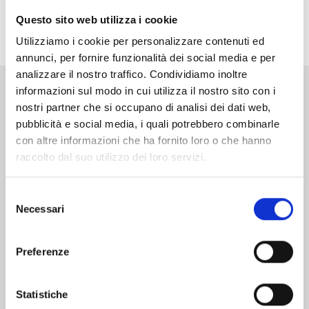
così un’accoppiata insolita, intenzionata ad annientare
Questo sito web utilizza i cookie
Ogre, il comandante generale della Onigami!
Utilizziamo i cookie per personalizzare contenuti ed
annunci, per fornire funzionalità dei social media e per
analizzare il nostro traffico. Condividiamo inoltre
informazioni sul modo in cui utilizza il nostro sito con i
Altri volumi della serie
nostri partner che si occupano di analisi dei dati web,
pubblicità e social media, i quali potrebbero combinarle
con altre informazioni che ha fornito loro o che hanno
raccolto dal suo utilizzo dei loro servizi.
Selezione
Necessari
del
consenso
Preferenze
Statistiche