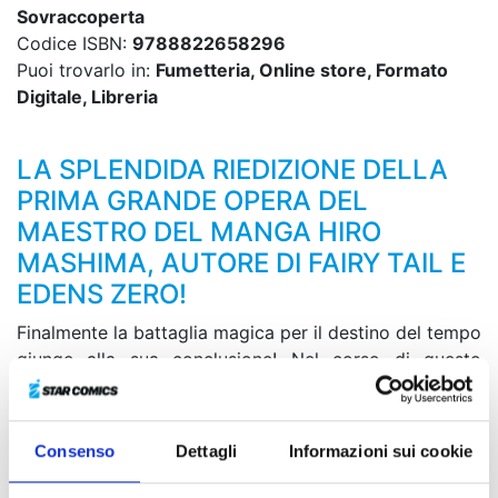
Sovraccoperta
Codice ISBN:
9788822658296
Puoi trovarlo in:
Fumetteria, Online store, Formato
Digitale, Libreria
LA SPLENDIDA RIEDIZIONE DELLA
PRIMA GRANDE OPERA DEL
MAESTRO DEL MANGA HIRO
MASHIMA, AUTORE DI FAIRY TAIL E
EDENS ZERO!
Finalmente la battaglia magica per il destino del tempo
giunge alla sua conclusione! Nel corso di questo
estenuante scambio di poteri magici, riuscirà Sieg a
superare “l’infinito”?! Nel frattempo, Haru e gli altri
decidono di puntare al premio di una gara di ballo per
Consenso
Dettagli
Informazioni sui cookie
risanare la loro difficile situazione economica.
Purtroppo, cominciano ad apparire concorrenti