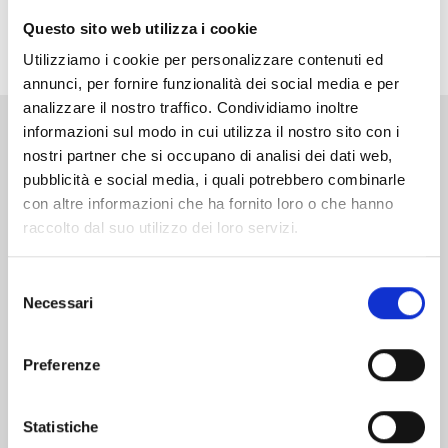
sempre più loschi... Che siano le avvisaglie di nuovi
Questo sito web utilizza i cookie
guai in vista?
Utilizziamo i cookie per personalizzare contenuti ed
annunci, per fornire funzionalità dei social media e per
analizzare il nostro traffico. Condividiamo inoltre
informazioni sul modo in cui utilizza il nostro sito con i
Altri volumi della serie
nostri partner che si occupano di analisi dei dati web,
pubblicità e social media, i quali potrebbero combinarle
con altre informazioni che ha fornito loro o che hanno
raccolto dal suo utilizzo dei loro servizi.
Selezione
Necessari
del
consenso
Preferenze
Statistiche