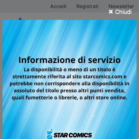
Accedi
Registrati
Newsletter
×
Chiudi
RAVE - THE GROOVE
ADVENTURE NEW
EDITION
Volumi totali: 35 — Volumi pubblicati: 32
LA SPLENDIDA RIEDIZIONE DELLA
PRIMA GRANDE OPERA DEL
MAESTRO DEL MANGA HIRO
MASHIMA, AUTORE DI FAIRY TAIL E