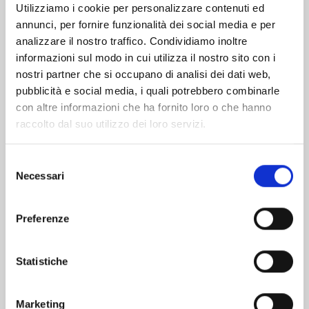
Utilizziamo i cookie per personalizzare contenuti ed
annunci, per fornire funzionalità dei social media e per
Altri volumi della serie
analizzare il nostro traffico. Condividiamo inoltre
informazioni sul modo in cui utilizza il nostro sito con i
nostri partner che si occupano di analisi dei dati web,
pubblicità e social media, i quali potrebbero combinarle
con altre informazioni che ha fornito loro o che hanno
raccolto dal suo utilizzo dei loro servizi.
Selezione
Necessari
del
consenso
Preferenze
Statistiche
RAVE - THE GROOVE ADVENTURE NEW
EDITION n. 31
Marketing