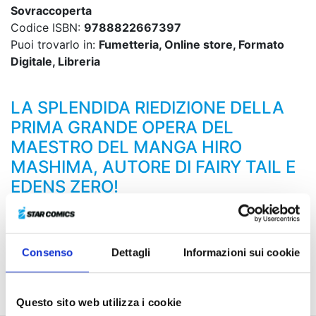
Sovraccoperta
Codice ISBN:
9788822667397
Puoi trovarlo in:
Fumetteria, Online store, Formato
Digitale, Libreria
LA SPLENDIDA RIEDIZIONE DELLA
PRIMA GRANDE OPERA DEL
MAESTRO DEL MANGA HIRO
MASHIMA, AUTORE DI FAIRY TAIL E
EDENS ZERO!
Lucia è diventato un tutt’uno con l’Endless e la sola
possibilità per sconfiggerlo è riunire tutte le Rave in
un’unica forma completa. Per riuscirci, bisogna andare
Consenso
Dettagli
Informazioni sui cookie
verso Symphonia, alla tomba di Resha… Lì dovrebbe
esserci la chiave per la memoria di Elie!
Questo sito web utilizza i cookie