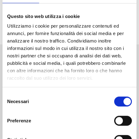
malvagia organizzazione, Lucia. L’unica possibilità per
salvare il mondo è sconfiggerlo, anche a costo di
Questo sito web utilizza i cookie
usare la spada proibita... la nona spada della Ten
Utilizziamo i cookie per personalizzare contenuti ed
Commandments!
annunci, per fornire funzionalità dei social media e per
analizzare il nostro traffico. Condividiamo inoltre
informazioni sul modo in cui utilizza il nostro sito con i
nostri partner che si occupano di analisi dei dati web,
Altri volumi della serie
pubblicità e social media, i quali potrebbero combinarle
con altre informazioni che ha fornito loro o che hanno
raccolto dal suo utilizzo dei loro servizi.
Selezione
Necessari
del
consenso
Preferenze