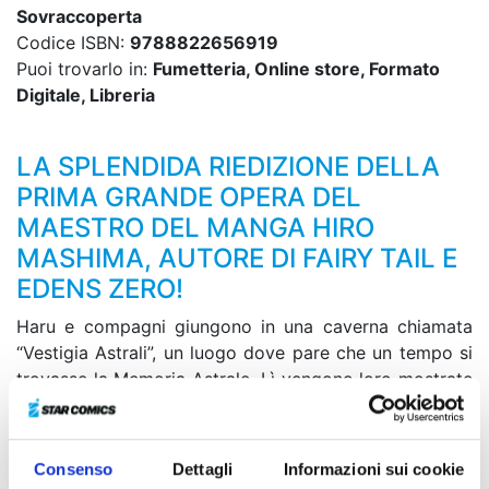
Sovraccoperta
Codice ISBN:
9788822656919
Puoi trovarlo in:
Fumetteria, Online store, Formato
Digitale, Libreria
LA SPLENDIDA RIEDIZIONE DELLA
PRIMA GRANDE OPERA DEL
MAESTRO DEL MANGA HIRO
MASHIMA, AUTORE DI FAIRY TAIL E
EDENS ZERO!
Haru e compagni giungono in una caverna chiamata
“Vestigia Astrali”, un luogo dove pare che un tempo si
trovasse la Memoria Astrale. Lì vengono loro mostrate
non solo immagini del passato, ma anche del mondo
terrorizzato dall’invasione della Demon Card! Mentre
osservano senza parole quelle scene spaventose,
Consenso
Dettagli
Informazioni sui cookie
davanti a loro compare il generale supremo di quella