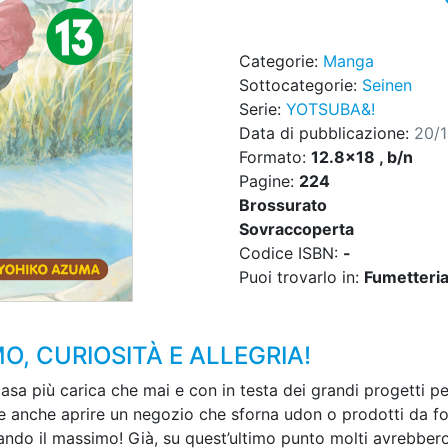
Categorie:
Manga
Sottocategorie:
Seinen
Serie:
YOTSUBA&!
Data di pubblicazione:
20/
Formato:
12.8x18 , b/n
Pagine:
224
Brossurato
Sovraccoperta
Codice ISBN:
-
Puoi trovarlo in:
Fumetteria,
, CURIOSITÀ E ALLEGRIA!
a più carica che mai e con in testa dei grandi progetti per i
 anche aprire un negozio che sforna udon o prodotti da for
 dando il massimo! Già, su quest’ultimo punto molti avrebbe