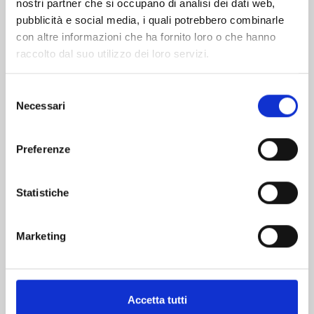
nostri partner che si occupano di analisi dei dati web,
pubblicità e social media, i quali potrebbero combinarle
con altre informazioni che ha fornito loro o che hanno
raccolto dal suo utilizzo dei loro servizi.
Selezione
Necessari
del
consenso
YOTSUBA&! n. 16
Preferenze
12/05/2026
Statistiche
€ 8,50
Marketing
Accetta tutti
Mostra tutto