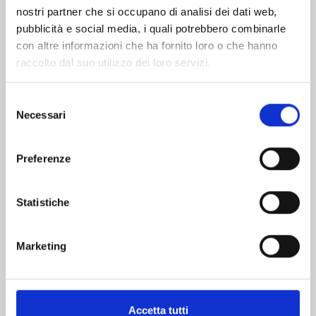
nostri partner che si occupano di analisi dei dati web,
pubblicità e social media, i quali potrebbero combinarle
con altre informazioni che ha fornito loro o che hanno
raccolto dal suo utilizzo dei loro servizi.
Selezione
Necessari
del
consenso
YOTSUBA&! n. 15
Preferenze
Statistiche
16/02/2022
€ 6,90
Marketing
Accetta tutti