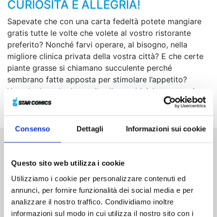
CURIOSITÀ E ALLEGRIA!
Sapevate che con una carta fedeltà potete mangiare
gratis tutte le volte che volete al vostro ristorante
preferito? Nonché farvi operare, al bisogno, nella
migliore clinica privata della vostra città? E che certe
piante grasse si chiamano succulente perché
sembrano fatte apposta per stimolare l’appetito?
Yotsuba ha tolto le rotelle alla sua bicicletta e ora i
pedali della fantasia girano più veloci che mai!
Consenso
Dettagli
Informazioni sui cookie
Altri volumi della serie
Questo sito web utilizza i cookie
Utilizziamo i cookie per personalizzare contenuti ed
annunci, per fornire funzionalità dei social media e per
analizzare il nostro traffico. Condividiamo inoltre
informazioni sul modo in cui utilizza il nostro sito con i