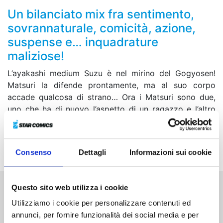
Un bilanciato mix fra sentimento,
sovrannaturale, comicità, azione,
suspense e… inquadrature
maliziose!
L’ayakashi medium Suzu è nel mirino del Gogyosen!
Matsuri la difende prontamente, ma al suo corpo
accade qualcosa di strano… Ora i Matsuri sono due,
uno che ha di nuovo l’aspetto di un ragazzo e l’altro
con un corpo femminile! Che tra loro, entrambi
convinti di essere il vero Matsuri, e Suzu si crei un
nuovo triangolo…?!
Consenso
Dettagli
Informazioni sui cookie
Questo sito web utilizza i cookie
Altri volumi della serie
Utilizziamo i cookie per personalizzare contenuti ed
annunci, per fornire funzionalità dei social media e per