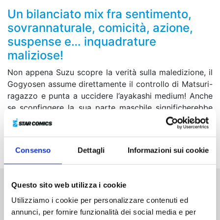
Un bilanciato mix fra sentimento,
sovrannaturale, comicità, azione,
suspense e… inquadrature
maliziose!
Non appena Suzu scopre la verità sulla maledizione, il
Gogyosen assume direttamente il controllo di Matsuri-
ragazzo e punta a uccidere l’ayakashi medium! Anche
se sconfiggere la sua parte maschile significherebbe
non poter tornare a essere un maschio, Matsuri è
determinato ad affrontarla! Cos’avrà in serbo il destino
per lui?
Consenso
Dettagli
Informazioni sui cookie
Questo sito web utilizza i cookie
Altri volumi della serie
Utilizziamo i cookie per personalizzare contenuti ed
annunci, per fornire funzionalità dei social media e per