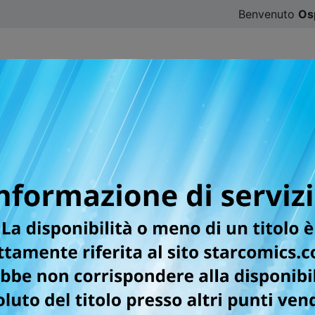
Benvenuto
Os
CATALOGO
SFOGLIA ONLINE
DIGISTAR
#ILOVE
GLE
ento, sovrannaturale, comicità, azione,
a amica d’infanzia Suzu Kanade provano un’evidente infatuaz
imido e imbranato nelle questioni di cuore, Suzu invece è p
risultare particolarmente appetitosa per gli spiriti maligni
e lame addirittura con il loro re, lo scaltro demone-gatto Shi
proteggere la sua amata Suzu? E come si evolverà il loro rapp