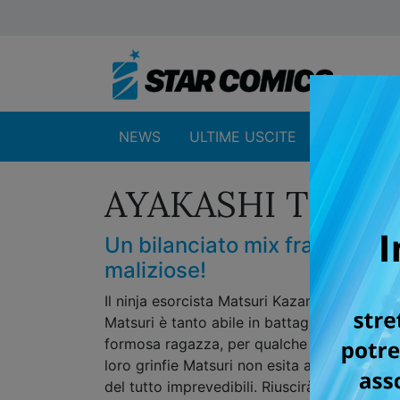
NEWS
ULTIME USCITE
SHOP
AYAKASHI TRIAN
Un bilanciato mix fra sentim
maliziose!
Il ninja esorcista Matsuri Kazamaki e la su
Matsuri è tanto abile in battaglia quanto t
formosa ragazza, per qualche motivo, sembri 
loro grinfie Matsuri non esita a incrociare l
del tutto imprevedibili. Riuscirà Matsuri a 