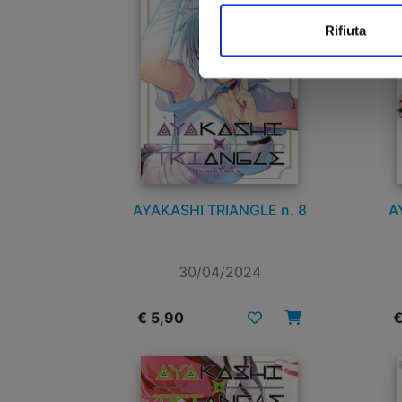
Rifiuta
AYAKASHI TRIANGLE n. 8
A
30/04/2024
€ 5,90
€