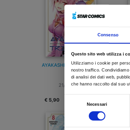
Consenso
Questo sito web utilizza i c
Utilizziamo i cookie per perso
AYAKASHI TRIANGLE n. 12
AY
nostro traffico. Condividiamo 
di analisi dei dati web, pubbl
che hanno raccolto dal suo uti
21/01/2025
Selezione
€ 5,90
€
Necessari
del
consenso