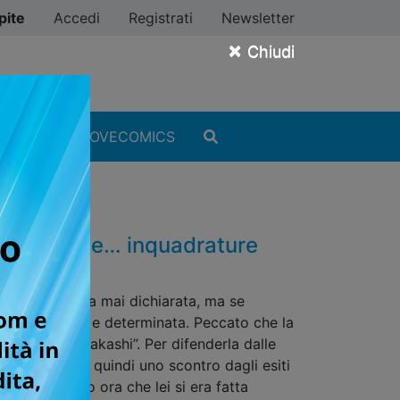
pite
Accedi
Registrati
Newsletter
×
Chiudi
MANGA
#ILOVECOMICS
 suspense e… inquadrature
ione reciproca mai dichiarata, ma se
iù consapevole e determinata. Peccato che la
 chiamati “ayakashi”. Per difenderla dalle
rogane. Inizia quindi uno scontro dagli esiti
orto, proprio ora che lei si era fatta