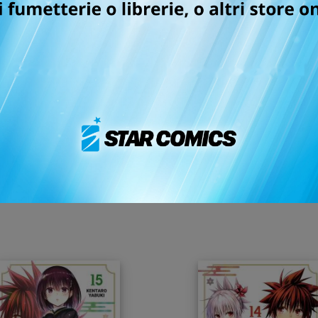
grafica morbida e spettacolare, che esalta allo stesso modo
ezza genuina come non si era mai vista!
 ebook! Ti basta scegliere uno degli store in cui fare l'acq