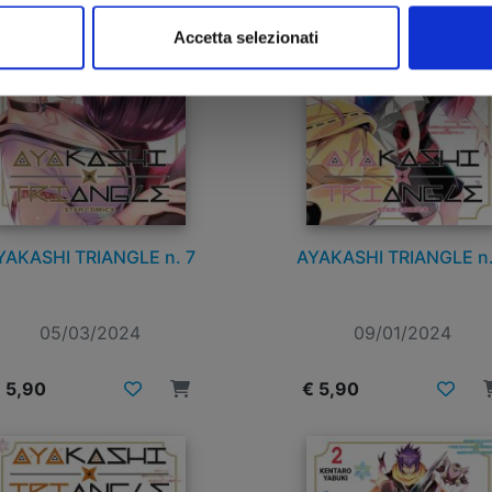
Accetta selezionati
YAKASHI TRIANGLE n. 7
AYAKASHI TRIANGLE n.
05/03/2024
09/01/2024
 5,90
€ 5,90