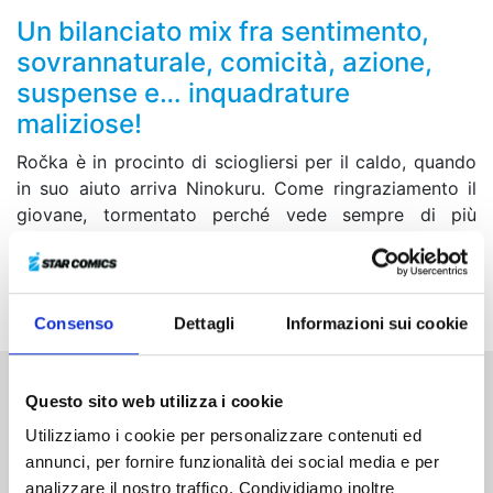
Un bilanciato mix fra sentimento,
sovrannaturale, comicità, azione,
suspense e… inquadrature
maliziose!
Ročka è in procinto di sciogliersi per il caldo, quando
in suo aiuto arriva Ninokuru. Come ringraziamento il
giovane, tormentato perché vede sempre di più
Matsuri come una ragazza, riceve un pacco regalo dal
quale uscirà ciò che desidera di più. Cosa ci sarà
all’interno della scatola?!
Consenso
Dettagli
Informazioni sui cookie
Questo sito web utilizza i cookie
Altri volumi della serie
Utilizziamo i cookie per personalizzare contenuti ed
annunci, per fornire funzionalità dei social media e per
analizzare il nostro traffico. Condividiamo inoltre