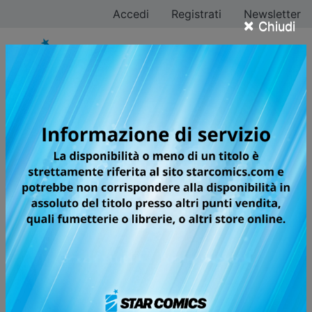
Accedi
Registrati
Newsletter
×
Chiudi
Aka Akasaka
Tutti i fumetti