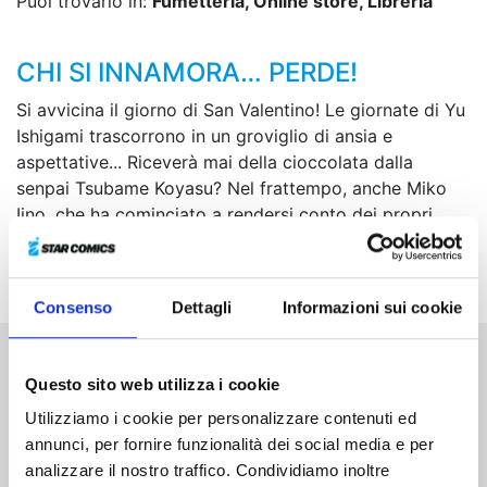
Puoi trovarlo in:
Fumetteria, Online store, Libreria
CHI SI INNAMORA… PERDE!
Si avvicina il giorno di San Valentino! Le giornate di Yu
Ishigami trascorrono in un groviglio di ansia e
aspettative... Riceverà mai della cioccolata dalla
senpai Tsubame Koyasu? Nel frattempo, anche Miko
Iino, che ha cominciato a rendersi conto dei propri
sentimenti, si tormenta in preda al dubbio su come
comportarsi...
Consenso
Dettagli
Informazioni sui cookie
Altri volumi della serie
Questo sito web utilizza i cookie
Utilizziamo i cookie per personalizzare contenuti ed
annunci, per fornire funzionalità dei social media e per
analizzare il nostro traffico. Condividiamo inoltre