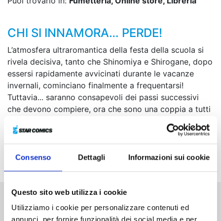
Puoi trovarlo in:
Fumetteria, Online store, Libreria
CHI SI INNAMORA… PERDE!
L’atmosfera ultraromantica della festa della scuola si
rivela decisiva, tanto che Shinomiya e Shirogane, dopo
essersi rapidamente avvicinati durante le vacanze
invernali, cominciano finalmente a frequentarsi!
Tuttavia... saranno consapevoli dei passi successivi
che devono compiere, ora che sono una coppia a tutti
gli effetti?! Nel frattempo, Ishigami è deciso a spingere
la senpai Tsubame a dichiararsi... Si alza così il sipario
su un nuovo periodo scolastico, in cui ognuno porta
nel cuore le proprie aspirazioni!
Consenso
Dettagli
Informazioni sui cookie
Questo sito web utilizza i cookie
Utilizziamo i cookie per personalizzare contenuti ed
Altri volumi della serie
annunci, per fornire funzionalità dei social media e per