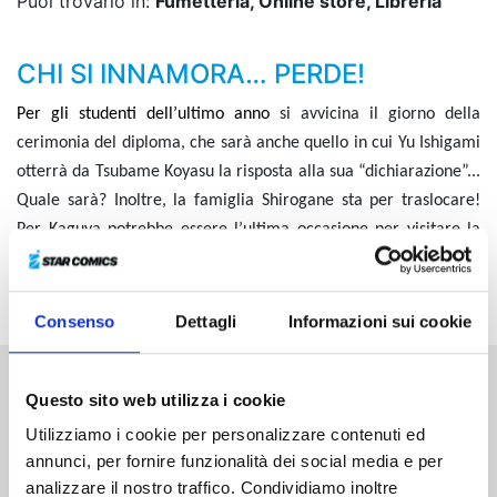
Puoi trovarlo in:
Fumetteria, Online store, Libreria
CHI SI INNAMORA… PERDE!
Per gli studenti dell’ultimo anno
si avvicina il giorno della
cerimonia del diploma, che sarà anche quello in cui Yu Ishigami
otterrà da Tsubame Koyasu la risposta alla sua “dichiarazione”...
Quale sarà? Inoltre, la famiglia Shirogane sta per traslocare!
Per Kaguya potrebbe essere l’ultima occasione per visitare la
casa dove vivono attualmente…
Che qualcosa di nuovo stia per
accadere anche ai due geni?
Consenso
Dettagli
Informazioni sui cookie
Questo sito web utilizza i cookie
Altri volumi della serie
Utilizziamo i cookie per personalizzare contenuti ed
annunci, per fornire funzionalità dei social media e per
analizzare il nostro traffico. Condividiamo inoltre