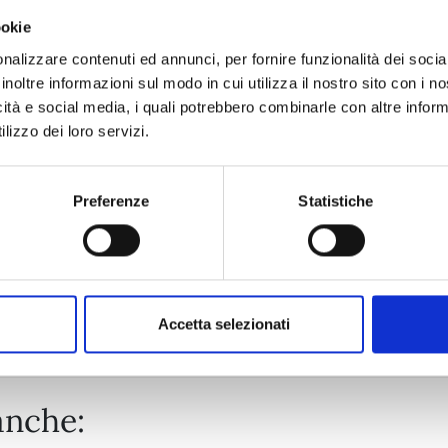
ookie
KAGUYA-SAMA: LOVE IS WAR n. 28
nalizzare contenuti ed annunci, per fornire funzionalità dei socia
inoltre informazioni sul modo in cui utilizza il nostro sito con i 
icità e social media, i quali potrebbero combinarle con altre inform
03/12/2024
lizzo dei loro servizi.
€ 6,50
Preferenze
Statistiche
Mostra tutto
Accetta selezionati
anche: