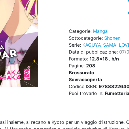
Categorie:
Manga
Sottocategorie:
Shonen
Serie:
KAGUYA-SAMA: LOVE
Data di pubblicazione:
07/
Formato:
12.8x18 , b/n
Pagine:
208
Brossurato
Sovraccoperta
Codice ISBN:
978882264
Puoi trovarlo in:
Fumetteria,
si insieme, si recano a Kyoto per un viaggio d’istruzione. 