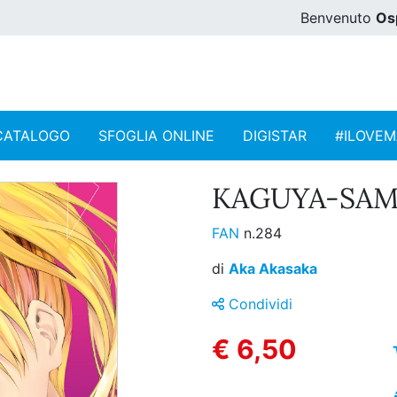
Benvenuto
Os
CATALOGO
SFOGLIA ONLINE
DIGISTAR
#ILOVE
KAGUYA-SAMA:
FAN
n.284
di
Aka Akasaka
Condividi
€ 6,50