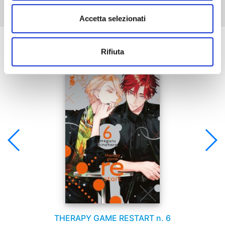
Accetta selezionati
Se ti è piaciuto prova anche:
Rifiuta
THERAPY GAME RESTART n. 6