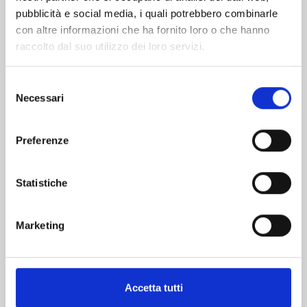
pubblicità e social media, i quali potrebbero combinarle
con altre informazioni che ha fornito loro o che hanno
raccolto dal suo utilizzo dei loro servizi.
Selezione
Necessari
del
consenso
BOYS RUN THE RIOT n. 4
Preferenze
14/12/2022
Statistiche
€ 7,50
Marketing
Mostra tutto
Accetta tutti