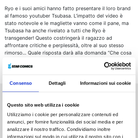
Ryo e i suoi amici hanno fatto presentare il loro brand
al famoso youtuber Tsubasa. L’impatto del video è
stato notevole e le magliette vanno come il pane, ma
Tsubasa ha anche rivelato a tutti che Ryo è
transgender! Questo costringerà il ragazzo ad
affrontare critiche e perplessità, oltre al suo stesso
rimorso... Quale risposta darà alla domanda “Che cosa
sono?”, che fino a quel momento aveva sempre
ignorato?
Consenso
Dettagli
Informazioni sui cookie
Altri volumi della serie
Questo sito web utilizza i cookie
Utilizziamo i cookie per personalizzare contenuti ed
annunci, per fornire funzionalità dei social media e per
analizzare il nostro traffico. Condividiamo inoltre
informazioni sul modo in cui utilizza il nostro sito con i