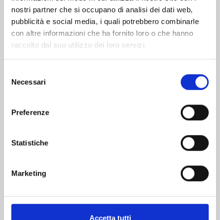
nostri partner che si occupano di analisi dei dati web,
pubblicità e social media, i quali potrebbero combinarle
con altre informazioni che ha fornito loro o che hanno
raccolto dal suo utilizzo dei loro servizi.
Selezione
Necessari
del
consenso
BOYS RUN THE RIOT n. 4
Preferenze
Statistiche
14/12/2022
€ 7,50
Marketing
Accetta tutti