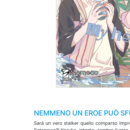
NEMMENO UN EROE PUÒ SFU
Sarà un vero stalker quello comparso impr