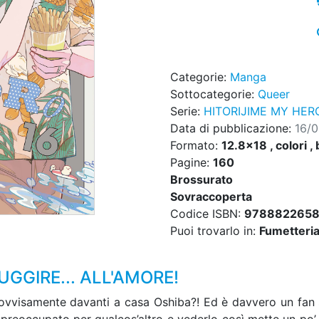
Categorie:
Manga
Sottocategorie:
Queer
Serie:
HITORIJIME MY HER
Data di pubblicazione:
16/
Formato:
12.8x18 , colori , 
Pagine:
160
Brossurato
Sovraccoperta
Codice ISBN:
9788822658
Puoi trovarlo in:
Fumetteria,
GGIRE... ALL'AMORE!
ovvisamente davanti a casa Oshiba?! Ed è davvero un fan s