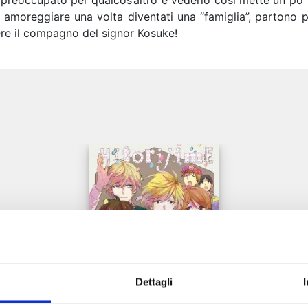
 preoccupato per qualcos’altro e vederlo così mette un po
moreggiare una volta diventati una “famiglia”, partono pe
ere il compagno del signor Kosuke!
e
Dettagli