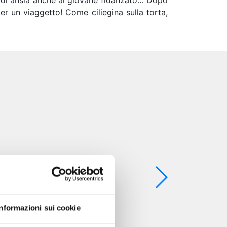
’ di ansia anche al giovane fidanzato… Dopo
r un viaggetto! Come ciliegina sulla torta,
Informazioni sui cookie