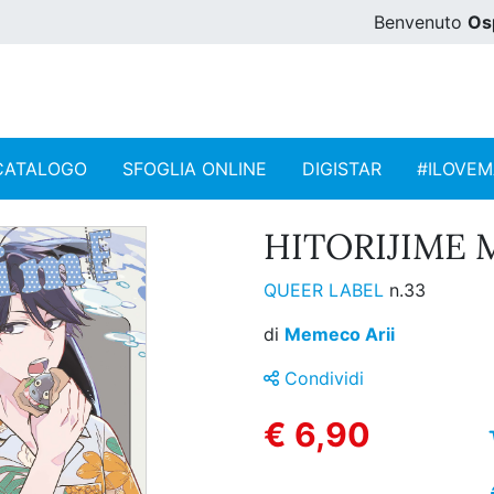
Benvenuto
Os
CATALOGO
SFOGLIA ONLINE
DIGISTAR
#ILOVE
HITORIJIME M
QUEER LABEL
n.33
di
Memeco Arii
Condividi
€ 6,90