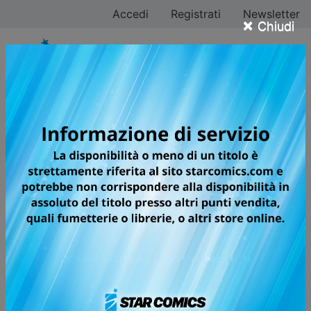
Accedi
Registrati
Newsletter
×
Chiudi
HITORIJIME MY
HERO
NEMMENO UN EROE PUÒ
SFUGGIRE... ALL'AMORE!
Setagawa, studente e teppista buono a nulla, è il
“sottoposto” del temibile professor Kosuke.
Nonostante il ragazzo lo consideri un idolo,
l’insegnante lo sconvolge senza pietà con le sue parole
e i suoi atteggiamenti. Setagawa cerca in tutti i modi