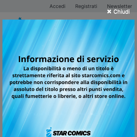
Accedi
Registrati
Newsletter
×
Chiudi
KAGUYA-SAMA: LOVE
IS WAR
CHI SI INNAMORA… PERDE!
🏆
Shogakukan Manga Award, 2019
(General)
🏆
Next Manga Award, 2017
(Print manga)
Tra i corridoi dell’Istituto Shuchiin, che accoglie
solamente gli studenti più brillanti destinati a un futuro
di successo, avviene l’incontro tra Kaguya Shinomiya e
Miyuki Shirogane, rispettivamente vicepresidente e