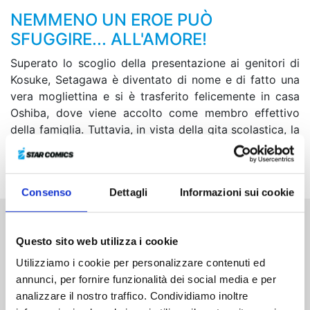
NEMMENO UN EROE PUÒ
SFUGGIRE... ALL'AMORE!
Superato lo scoglio della presentazione ai genitori di
Kosuke, Setagawa è diventato di nome e di fatto una
vera mogliettina e si è trasferito felicemente in casa
Oshiba, dove viene accolto come membro effettivo
della famiglia. Tuttavia, in vista della gita scolastica, la
vita della nostra coppietta sta per essere nuovamente
sconvolta…
Consenso
Dettagli
Informazioni sui cookie
Altri volumi della serie
Questo sito web utilizza i cookie
Utilizziamo i cookie per personalizzare contenuti ed
annunci, per fornire funzionalità dei social media e per
analizzare il nostro traffico. Condividiamo inoltre