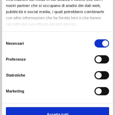
nostri partner che si occupano di analisi dei dati web,
pubblicità e social media, i quali potrebbero combinarle
con altre informazioni che ha fornito loro o che hanno
raccolto dal suo utilizzo dei loro servizi.
Selezione
Necessari
del
consenso
Preferenze
HITORIJIME MY HERO n. 13
Statistiche
18/10/2023
€ 6,90
Marketing
Accetta tutti