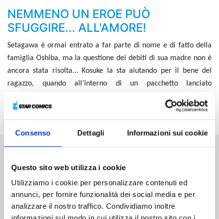
NEMMENO UN EROE PUÒ
SFUGGIRE... ALL'AMORE!
Setagawa è ormai entrato a far parte di nome e di fatto della
famiglia Oshiba, ma la questione dei debiti di sua madre non è
ancora stata risolta... Kosuke la sta aiutando per il bene del
ragazzo, quando all’interno di un pacchetto lanciato
all’improvviso a casa Setagawa i due scoprono tre milioni in
contanti...
Consenso
Dettagli
Informazioni sui cookie
Altri volumi della serie
Questo sito web utilizza i cookie
Utilizziamo i cookie per personalizzare contenuti ed
annunci, per fornire funzionalità dei social media e per
analizzare il nostro traffico. Condividiamo inoltre
informazioni sul modo in cui utilizza il nostro sito con i