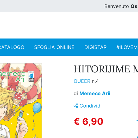
Benvenuto
Os
CATALOGO
SFOGLIA ONLINE
DIGISTAR
#ILOVE
HITORIJIME M
QUEER
n.4
di
Memeco Arii
Condividi
€ 6,90