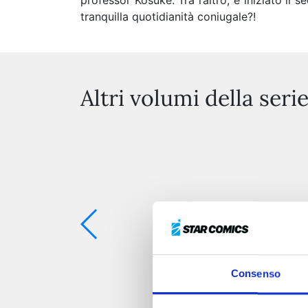
professor Kosuke. Tra l’altro, è iniziato il 
tranquilla quotidianità coniugale?!
Altri volumi della seri
Consenso