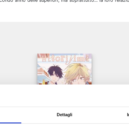
secondo anno delle superiori, ma soprattutto... la loro rela
e
Dettagli