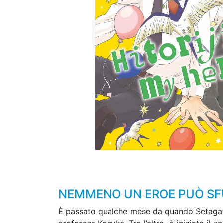
NEMMENO UN EROE PUÒ SFU
È passato qualche mese da quando Setagawa, 