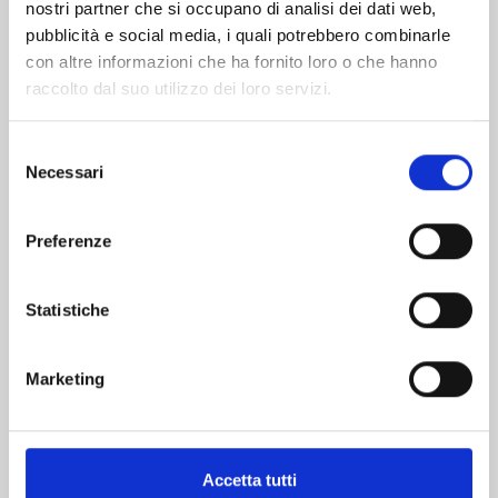
nostri partner che si occupano di analisi dei dati web,
pubblicità e social media, i quali potrebbero combinarle
con altre informazioni che ha fornito loro o che hanno
raccolto dal suo utilizzo dei loro servizi.
Selezione
Necessari
del
consenso
HITORIJIME MY HERO n. 14
Preferenze
29/11/2023
Statistiche
€ 6,90
Marketing
Accetta tutti
Mostra tutto