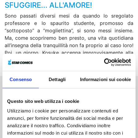
SFUGGIRE... ALL'AMORE!
Sono passati diversi mesi da quando lo sregolato
professore e lo spaurito studente, promosso da
“sottoposto” a “mogliettina”, si sono messi insieme.
Ma, come scopriremo ben presto, una vita quotidiana
all’insegna della tranquillità non fa proprio al caso loro!
Poi, un giorno, Kosuke accenna improvvisamente alla
fine del loro rapporto...!
Consenso
Dettagli
Informazioni sui cookie
Altri volumi della serie
Questo sito web utilizza i cookie
Utilizziamo i cookie per personalizzare contenuti ed
annunci, per fornire funzionalità dei social media e per
analizzare il nostro traffico. Condividiamo inoltre
informazioni sul modo in cui utilizza il nostro sito con i